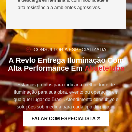
e descarga em terminais, com mobilidade e
alta resistência a ambientes agressivos.
CONSULTORIA ESPECIALIZADA
A Revlo Entrega Iluminação Com
Alta Performance Em
Abaetetuba
Estamos prontos para indicar a melhor torre de
iluminação para sua obra, evento ou operação em
qualquer lugar do Brasil. Atendimento consultivo e
soluções sob medida para cada tipo de projeto.
FALAR COM ESPECIALISTA