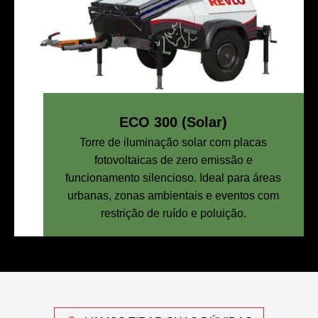
ECO 300 (Solar)
Torre de iluminação solar com placas
fotovoltaicas de zero emissão e
funcionamento silencioso. Ideal para áreas
urbanas, zonas ambientais e eventos com
restrição de ruído e poluição.