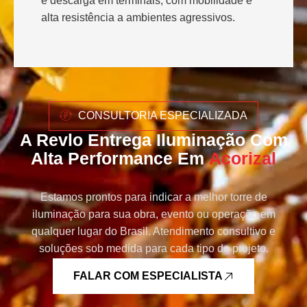
e descarga em terminais, com mobilidade e
alta resistência a ambientes agressivos.
CONSULTORIA ESPECIALIZADA
A Revlo Entrega Iluminação Com
Alta Performance Em
Acorizal
Estamos prontos para indicar a melhor torre de
iluminação para sua obra, evento ou operação em
qualquer lugar do Brasil. Atendimento consultivo e
soluções sob medida para cada tipo de projeto.
FALAR COM ESPECIALISTA