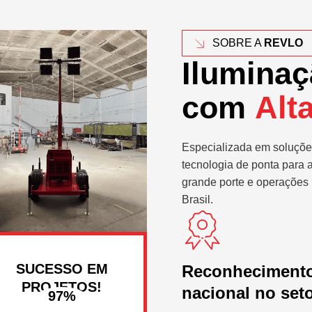
SOBRE A
REVLO
Iluminaç
com
Alt
Especializada em soluçõe
tecnologia de ponta para 
grande porte e operações 
Brasil.
SUCESSO EM
Reconheciment
PROJETOS!
nacional no set