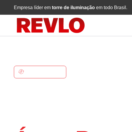
Empresa líder em
torre de iluminação
em todo Brasil.
ÁGUA BRANCA
Torre De
Iluminaçã