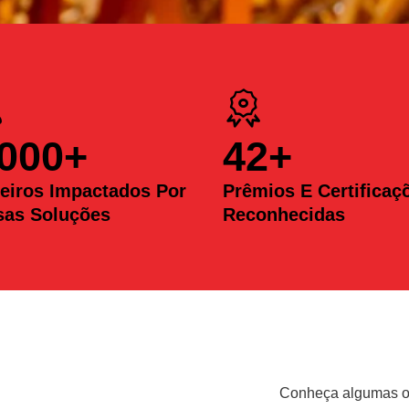
.000
+
42
+
eiros Impactados Por
Prêmios E Certificaç
sas Soluções
Reconhecidas
Conheça algumas op