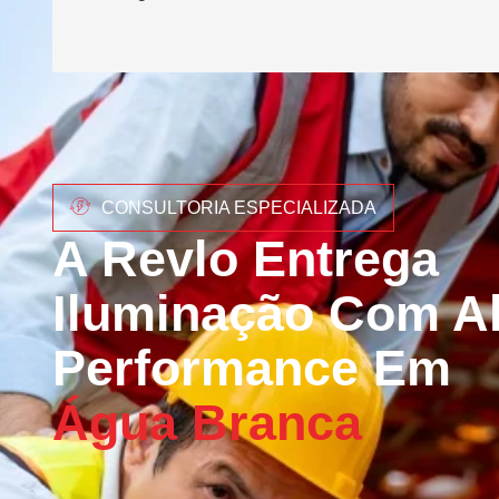
CONSULTORIA ESPECIALIZADA
A Revlo Entrega
Iluminação Com Al
Performance Em
Água Branca