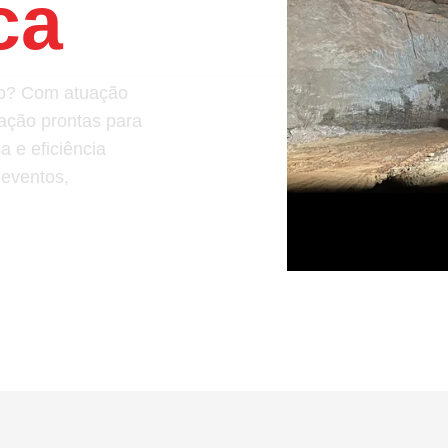
ca
ção? Com atuação
ação prontas para
 e eficiência
 eventos,