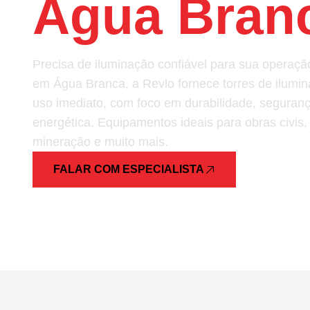
Água Bran
Precisa de iluminação confiável para sua opera
em Água Branca, a Revlo fornece torres de ilumin
uso imediato, com foco em durabilidade, segurança
energética. Equipamentos ideais para obras civis,
mineração e muito mais.
FALAR COM ESPECIALISTA