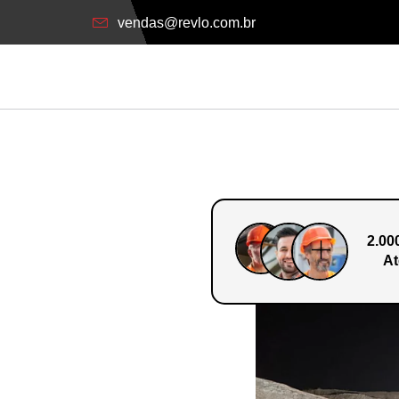
vendas@revlo.com.br
2.00
At
o Em