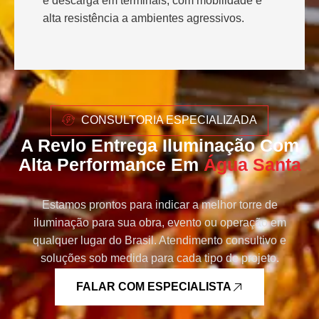
e descarga em terminais, com mobilidade e
alta resistência a ambientes agressivos.
CONSULTORIA ESPECIALIZADA
A Revlo Entrega Iluminação Com
Alta Performance Em
Água Santa
Estamos prontos para indicar a melhor torre de
iluminação para sua obra, evento ou operação em
qualquer lugar do Brasil. Atendimento consultivo e
soluções sob medida para cada tipo de projeto.
FALAR COM ESPECIALISTA