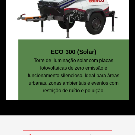
ECO 300 (Solar)
Torre de iluminação solar com placas
fotovoltaicas de zero emissão e
funcionamento silencioso. Ideal para áreas
urbanas, zonas ambientais e eventos com
restrição de ruído e poluição.