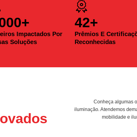
.000
+
42
+
eiros Impactados Por
Prêmios E Certificaç
sas Soluções
Reconhecidas
Conheça algumas op
iluminação. Atendemos deman
ovados
mobilidade e il