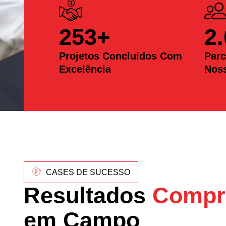
253
+
2
Projetos Concluídos Com
Parc
Excelência
Nos
CASES DE SUCESSO
Resultados
Compr
em Campo