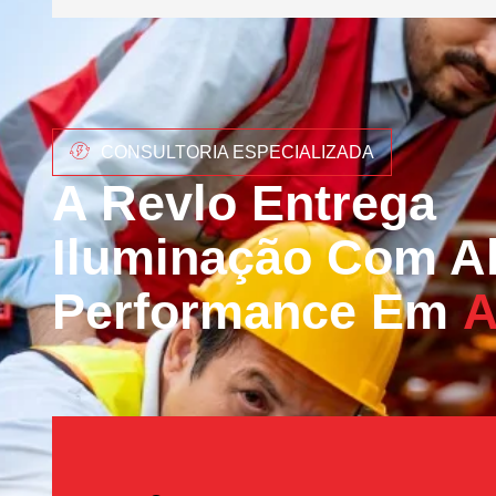
CONSULTORIA ESPECIALIZADA
A Revlo Entrega
Iluminação Com Al
Performance Em
A