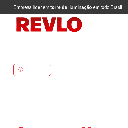
Empresa líder em
torre de iluminação
em todo Brasil.
AGUANIL
Torre De
Iluminaçã