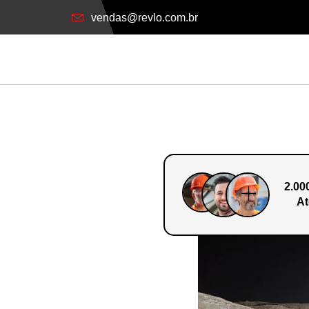
vendas@revlo.com.br
2.00
At
o Em