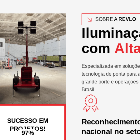
SOBRE A
REVLO
Iluminaç
com
Alt
Especializada em soluçõe
tecnologia de ponta para 
grande porte e operações 
Brasil.
SUCESSO EM
Reconheciment
PROJETOS!
nacional no set