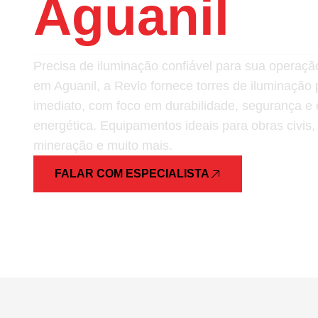
Aguanil
Precisa de iluminação confiável para sua opera
em Aguanil, a Revlo fornece torres de iluminação
imediato, com foco em durabilidade, segurança e e
energética. Equipamentos ideais para obras civis,
mineração e muito mais.
FALAR COM ESPECIALISTA