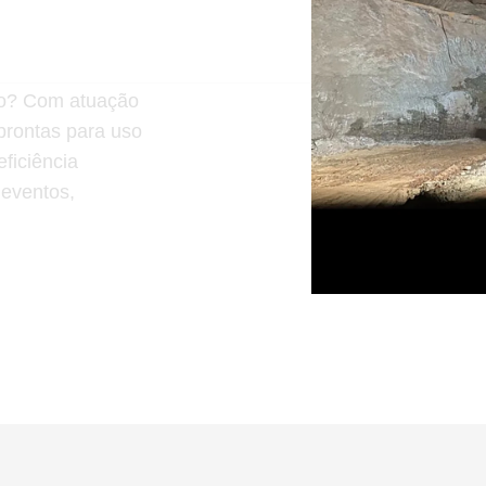
ção? Com atuação
 prontas para uso
ficiência
 eventos,