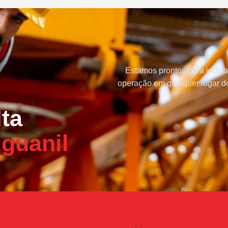
Estamos prontos para indica
operação em qualquer lugar do
ta
guanil