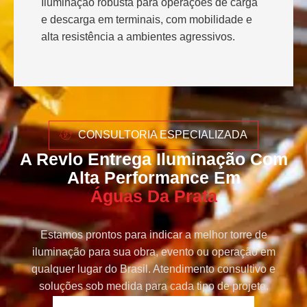
Iluminação robusta para operações de carga
e descarga em terminais, com mobilidade e
alta resistência a ambientes agressivos.
CONSULTORIA ESPECIALIZADA
A Revlo Entrega Iluminação Com
Alta Performance Em
Águas Da Prata
Estamos prontos para indicar a melhor torre de
iluminação para sua obra, evento ou operação em
qualquer lugar do Brasil. Atendimento consultivo e
soluções sob medida para cada tipo de projeto.