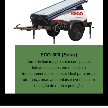
ECO 300 (Solar)
Torre de iluminação solar com placas
fotovoltaicas de zero emissão e
funcionamento silencioso. Ideal para áreas
urbanas, zonas ambientais e eventos com
restrição de ruído e poluição.