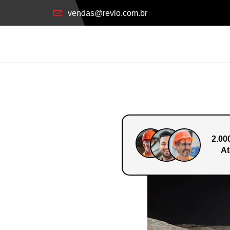
vendas@revlo.com.br
2.00
At
o Em