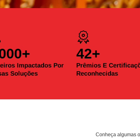
.000
+
42
+
eiros Impactados Por
Prêmios E Certificaç
sas Soluções
Reconhecidas
Conheça algumas op