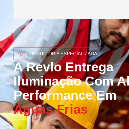
CONSULTORIA ESPECIALIZADA
A Revlo Entrega
Iluminação Com Al
Performance Em
Águas Frias