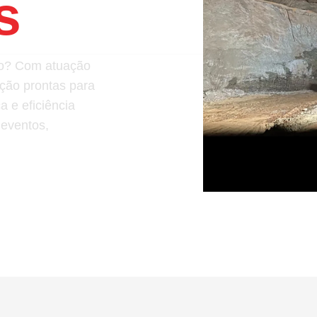
s
ção? Com atuação
ação prontas para
 e eficiência
 eventos,