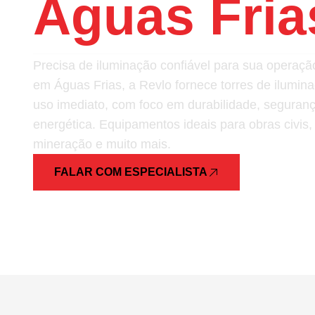
Águas Fria
Precisa de iluminação confiável para sua opera
em Águas Frias, a Revlo fornece torres de ilumin
uso imediato, com foco em durabilidade, segurança
energética. Equipamentos ideais para obras civis,
mineração e muito mais.
FALAR COM ESPECIALISTA