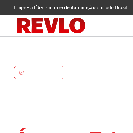
Empresa líder em
torre de iluminação
em todo Brasil.
ÁGUAS FRIAS
Torre De
Iluminaçã