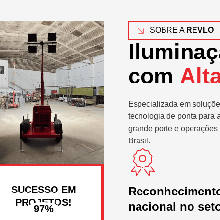
SOBRE A
REVLO
Iluminaç
com
Alt
Especializada em soluçõe
tecnologia de ponta para 
grande porte e operações 
Brasil.
SUCESSO EM
Reconheciment
PROJETOS!
nacional no set