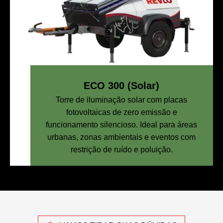
ECO 300 (Solar)
Torre de iluminação solar com placas
fotovoltaicas de zero emissão e
funcionamento silencioso. Ideal para áreas
urbanas, zonas ambientais e eventos com
restrição de ruído e poluição.