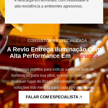
e descarga em terminais, com mobilidade e
alta resistência a ambientes agressivos.
CONSULTORIA ESPECIALIZADA
A Revlo Entrega Iluminação Com
Alta Performance Em
Aiuruoca
Estamos prontos para indicar a melhor torre de
iluminação para sua obra, evento ou operação em
qualquer lugar do Brasil. Atendimento consultivo e
soluções sob medida para cada tipo de projeto.
FALAR COM ESPECIALISTA