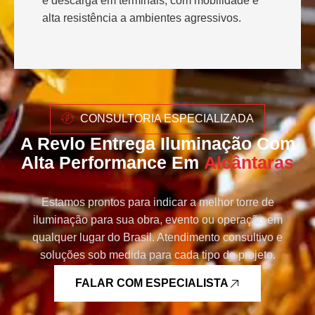
e descarga em terminais, com mobilidade e
alta resistência a ambientes agressivos.
CONSULTORIA ESPECIALIZADA
A Revlo Entrega Iluminação Com
Alta Performance Em
Alcântaras
Estamos prontos para indicar a melhor torre de
iluminação para sua obra, evento ou operação em
qualquer lugar do Brasil. Atendimento consultivo e
soluções sob medida para cada tipo de projeto.
FALAR COM ESPECIALISTA