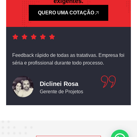
exigentes.
QUERO UMA COTAÇÃO
a foi
Atendimento nota dez! O equipamento que comprei
não deixou nada a desejar.
Leticia Pediconi
Engenheira Civil