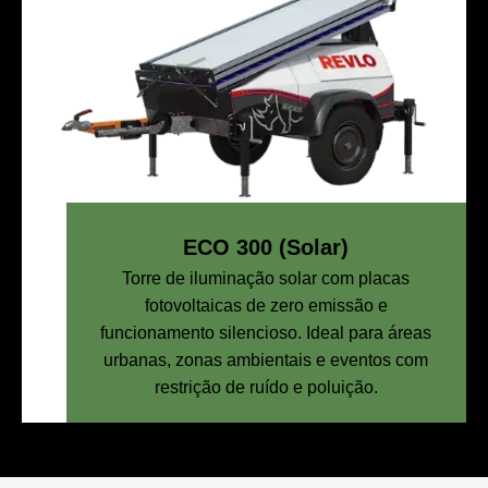
ECO 300 (Solar)
Torre de iluminação solar com placas
fotovoltaicas de zero emissão e
funcionamento silencioso. Ideal para áreas
urbanas, zonas ambientais e eventos com
restrição de ruído e poluição.