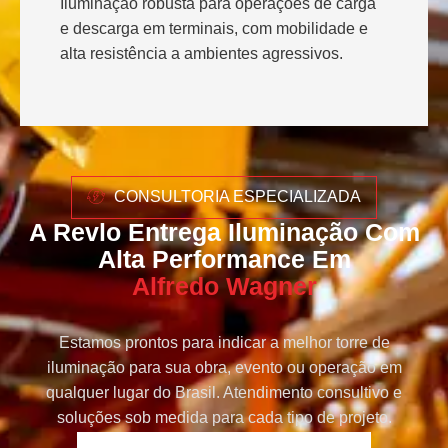
Iluminação robusta para operações de carga
e descarga em terminais, com mobilidade e
alta resistência a ambientes agressivos.
CONSULTORIA ESPECIALIZADA
A Revlo Entrega Iluminação Com
Alta Performance Em
Alfredo Wagner
Estamos prontos para indicar a melhor torre de
iluminação para sua obra, evento ou operação em
qualquer lugar do Brasil. Atendimento consultivo e
soluções sob medida para cada tipo de projeto.