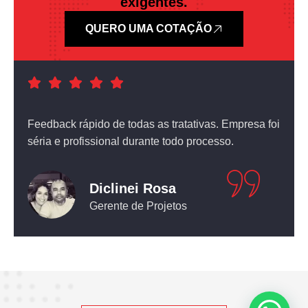
exigentes.
QUERO UMA COTAÇÃO
a foi
Atendimento nota dez! O equipamento que comprei
não deixou nada a desejar.
Leticia Pediconi
Engenheira Civil