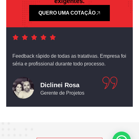
exigentes.
QUERO UMA COTAÇÃO
a foi
Atendimento nota dez! O equipamento que comprei
não deixou nada a desejar.
Leticia Pediconi
Engenheira Civil