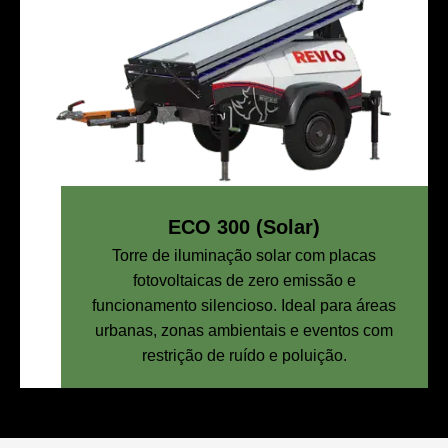
ECO 300 (Solar)
Torre de iluminação solar com placas
fotovoltaicas de zero emissão e
funcionamento silencioso. Ideal para áreas
urbanas, zonas ambientais e eventos com
restrição de ruído e poluição.