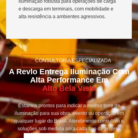
Iluminação robusta para operações de carga
e descarga em terminais, com mobilidade e
alta resistência a ambientes agressivos.
CONSULTORIA ESPECIALIZADA
A Revlo Entrega Iluminação Com
Alta Performance Em
Alto Bela Vista
Estamos prontos para indicar a melhor torre de
iluminação para sua obra, evento ou operação em
qualquer lugar do Brasil. Atendimento consultivo e
soluções sob medida para cada tipo de projeto.