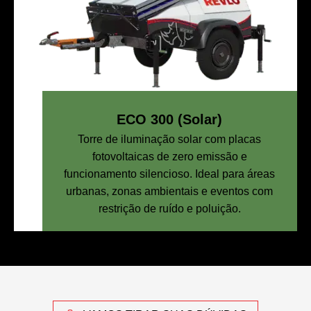
ECO 300 (Solar)
Torre de iluminação solar com placas
fotovoltaicas de zero emissão e
funcionamento silencioso. Ideal para áreas
urbanas, zonas ambientais e eventos com
restrição de ruído e poluição.