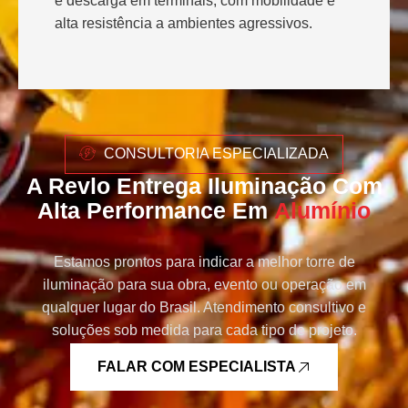
e descarga em terminais, com mobilidade e
alta resistência a ambientes agressivos.
CONSULTORIA ESPECIALIZADA
A Revlo Entrega Iluminação Com
Alta Performance Em
Alumínio
Estamos prontos para indicar a melhor torre de
iluminação para sua obra, evento ou operação em
qualquer lugar do Brasil. Atendimento consultivo e
soluções sob medida para cada tipo de projeto.
FALAR COM ESPECIALISTA