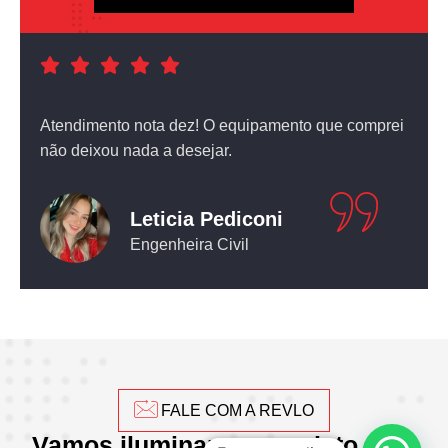
a foi
Atendimento nota dez! O equipamento que comprei
não deixou nada a desejar.
Leticia Pediconi
Engenheira Civil
FALE COM A REVLO
Vamos iluminar seu projeto com