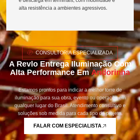
e descarga em terminais, com mobilidade e
alta resistência a ambientes agressivos.
CONSULTORIA ESPECIALIZADA
A Revlo Entrega Iluminação Com
Alta Performance Em
Andorinha
Estamos prontos para indicar a melhor torre de
iluminação para sua obra, evento ou operação em
qualquer lugar do Brasil. Atendimento consultivo e
soluções sob medida para cada tipo de projeto.
FALAR COM ESPECIALISTA