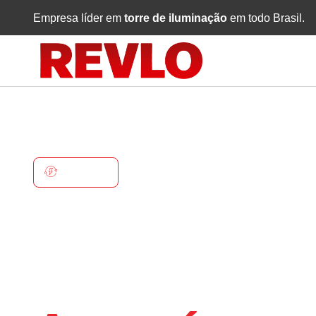
Empresa líder em
torre de iluminação
em todo Brasil.
ARAÇAÍ
Torre De
Iluminaçã