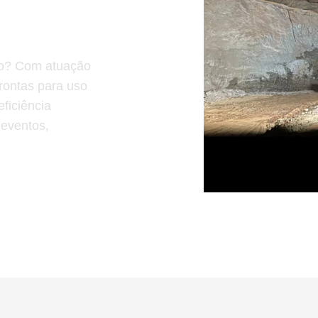
ção? Com atuação
prontas para uso
ficiência
 eventos,