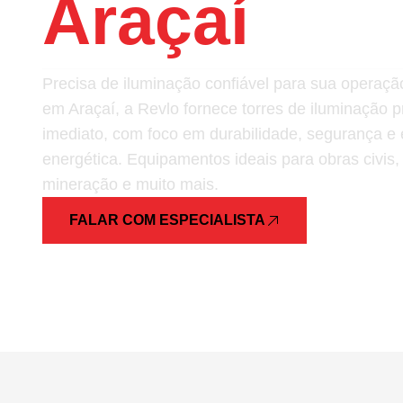
Araçaí
Precisa de iluminação confiável para sua opera
em Araçaí, a Revlo fornece torres de iluminação 
imediato, com foco em durabilidade, segurança e e
energética. Equipamentos ideais para obras civis,
mineração e muito mais.
FALAR COM ESPECIALISTA