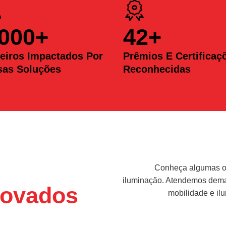
.000
+
42
+
eiros Impactados Por
Prêmios E Certificaç
sas Soluções
Reconhecidas
Conheça algumas op
iluminação. Atendemos deman
ovados
mobilidade e il