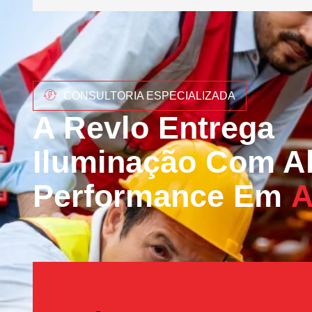
CONSULTORIA ESPECIALIZADA
A Revlo Entrega
Iluminação Com Al
Performance Em
A