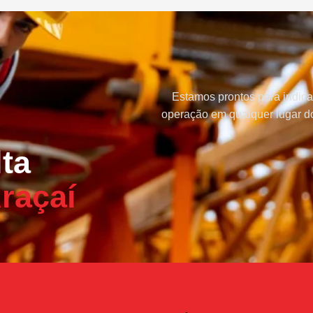
Estamos prontos para indica
operação em qualquer lugar do
ta
raçaí