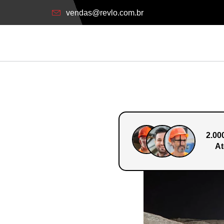
vendas@revlo.com.br
2.00
At
o Em