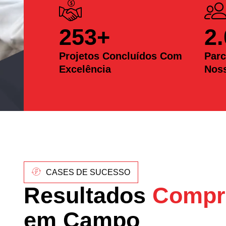
253
+
2
Projetos Concluídos Com
Parc
Excelência
Nos
CASES DE SUCESSO
Resultados
Compr
em Campo