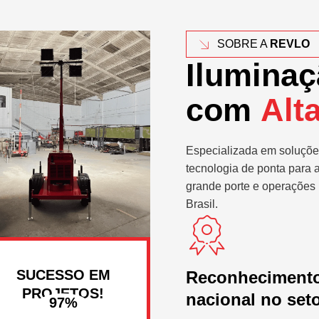
SOBRE A
REVLO
Iluminaç
com
Alt
Especializada em soluçõe
tecnologia de ponta para 
grande porte e operações 
Brasil.
SUCESSO EM
Reconheciment
PROJETOS!
nacional no set