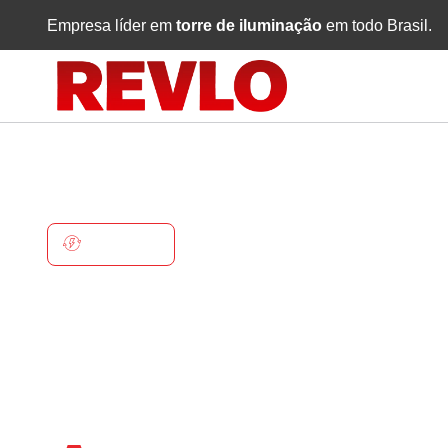
Empresa líder em
torre de iluminação
em todo Brasil.
ARAÇAS
Torre De
Iluminaçã