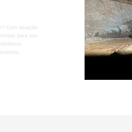
ção? Com atuação
prontas para uso
ficiência
 eventos,