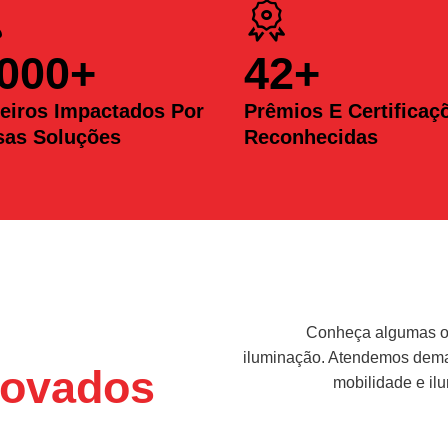
.000
+
42
+
eiros Impactados Por
Prêmios E Certificaç
sas Soluções
Reconhecidas
Conheça algumas op
iluminação. Atendemos deman
ovados
mobilidade e il