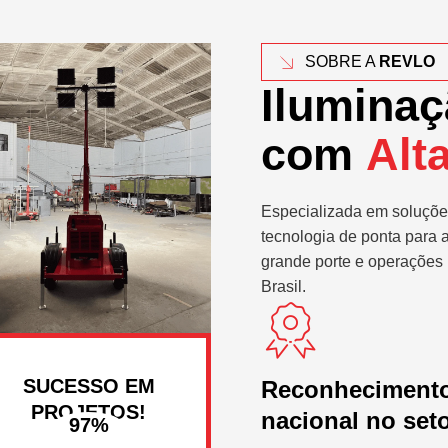
SOBRE A
REVLO
Iluminaç
com
Alt
Especializada em soluçõe
tecnologia de ponta para 
grande porte e operações 
Brasil.
SUCESSO EM
Reconheciment
PROJETOS!
nacional no set