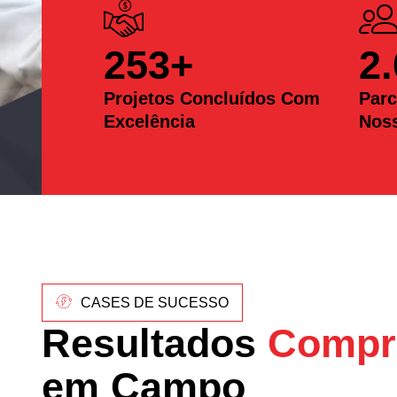
253
+
2
Projetos Concluídos Com
Parc
Excelência
Nos
CASES DE SUCESSO
Resultados
Compr
em Campo