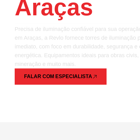
Araças
Precisa de iluminação confiável para sua opera
em Araças, a Revlo fornece torres de iluminação 
imediato, com foco em durabilidade, segurança e e
energética. Equipamentos ideais para obras civis,
mineração e muito mais.
FALAR COM ESPECIALISTA