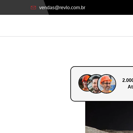
vendas@revlo.com.br
2.00
At
o Em