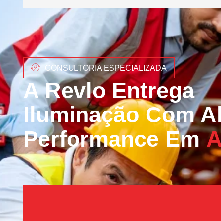
CONSULTORIA ESPECIALIZADA
A Revlo Entrega
Iluminação Com Al
Performance Em
A