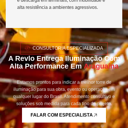
e descarga em terminais, com mobilidade e
alta resistência a ambientes agressivos.
CONSULTORIA ESPECIALIZADA
A Revlo Entrega Iluminação Com
Alta Performance Em
Araguaína
Estamos prontos para indicar a melhor torre de
iluminação para sua obra, evento ou operação em
qualquer lugar do Brasil. Atendimento consultivo e
soluções sob medida para cada tipo de projeto.
FALAR COM ESPECIALISTA