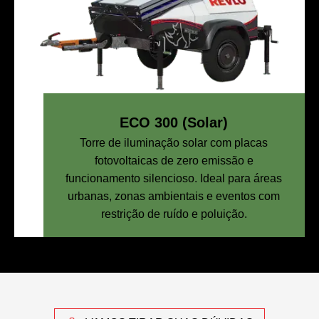
ECO 300 (Solar)
Torre de iluminação solar com placas
fotovoltaicas de zero emissão e
funcionamento silencioso. Ideal para áreas
urbanas, zonas ambientais e eventos com
restrição de ruído e poluição.