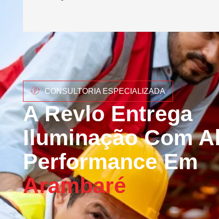
CONSULTORIA ESPECIALIZADA
A Revlo Entrega
Iluminação Com Al
Performance Em
Arambaré