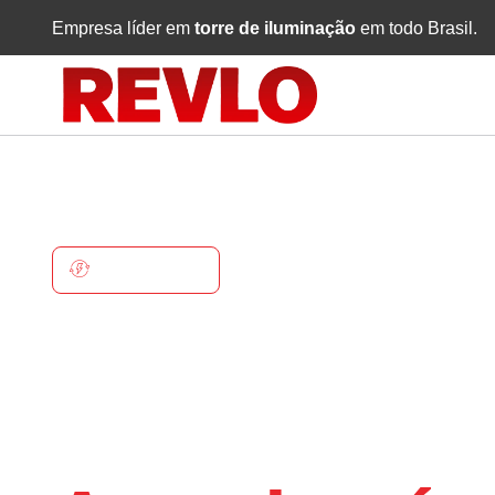
Empresa líder em
torre de iluminação
em todo Brasil.
ARAMBARÉ
Torre De
Iluminaçã