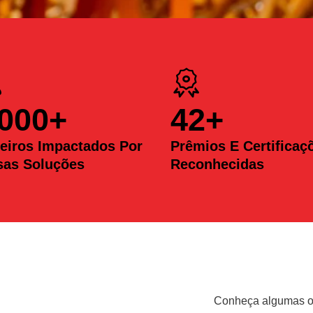
.000
+
42
+
eiros Impactados Por
Prêmios E Certificaç
sas Soluções
Reconhecidas
Conheça algumas op