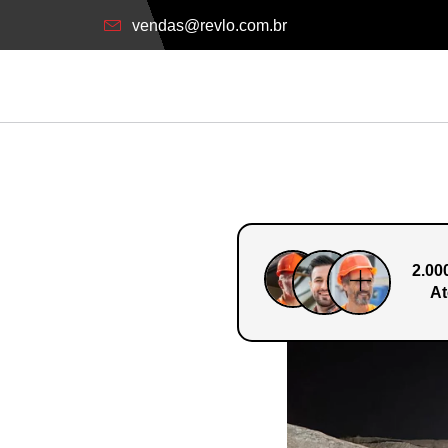
vendas@revlo.com.br
2.00
At
o Em