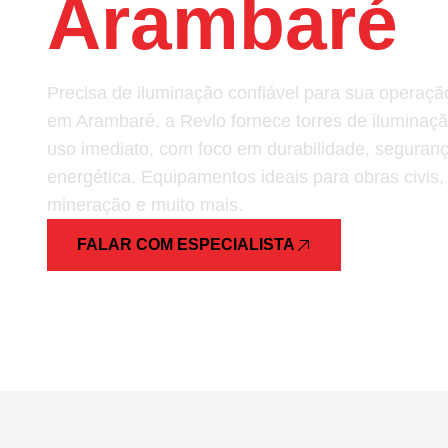
Arambaré
Precisa de iluminação confiável para sua opera
em Arambaré, a Revlo fornece torres de iluminaçã
uso imediato, com foco em durabilidade, segurança
energética. Equipamentos ideais para obras civis,
mineração e muito mais.
FALAR COM ESPECIALISTA