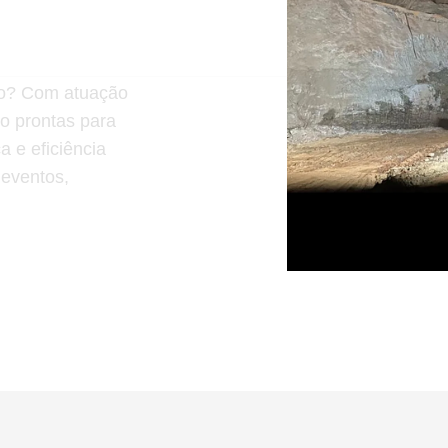
ção? Com atuação
o prontas para
 e eficiência
 eventos,