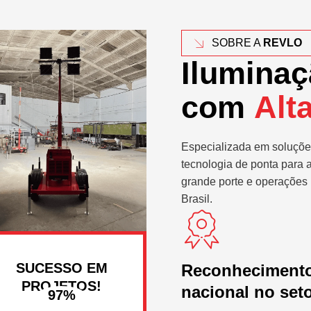
SOBRE A
REVLO
Iluminaç
com
Alt
Especializada em soluçõe
tecnologia de ponta para 
grande porte e operações 
Brasil.
SUCESSO EM
Reconheciment
PROJETOS!
nacional no set