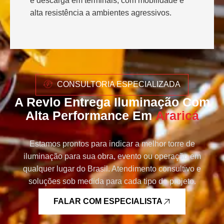
e descarga em terminais, com mobilidade e
alta resistência a ambientes agressivos.
CONSULTORIA ESPECIALIZADA
A Revlo Entrega Iluminação Com
Alta Performance Em
Araricá
Estamos prontos para indicar a melhor torre de
iluminação para sua obra, evento ou operação em
qualquer lugar do Brasil. Atendimento consultivo e
soluções sob medida para cada tipo de projeto.
FALAR COM ESPECIALISTA