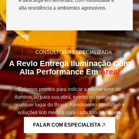
e descarga em terminais, com mobilidade e
alta resistência a ambientes agressivos.
CONSULTORIA ESPECIALIZADA
A Revlo Entrega Iluminação Com
Alta Performance Em
Areal
Estamos prontos para indicar a melhor torre de
iluminação para sua obra, evento ou operação em
qualquer lugar do Brasil. Atendimento consultivo e
soluções sob medida para cada tipo de projeto.
FALAR COM ESPECIALISTA