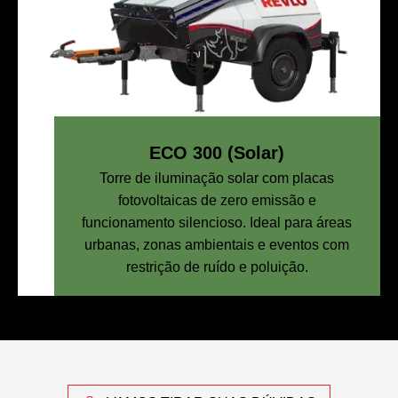
ECO 300 (Solar)
Torre de iluminação solar com placas
fotovoltaicas de zero emissão e
funcionamento silencioso. Ideal para áreas
urbanas, zonas ambientais e eventos com
restrição de ruído e poluição.