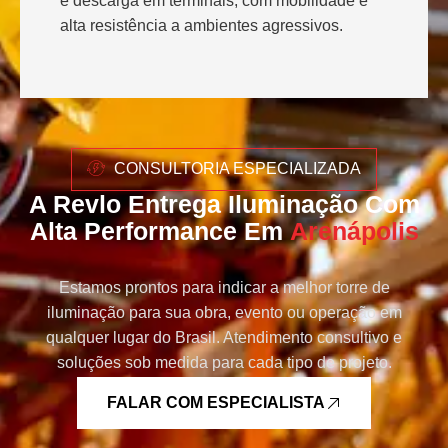
e descarga em terminais, com mobilidade e
alta resistência a ambientes agressivos.
CONSULTORIA ESPECIALIZADA
A Revlo Entrega Iluminação Com
Alta Performance Em
Arenápolis
Estamos prontos para indicar a melhor torre de
iluminação para sua obra, evento ou operação em
qualquer lugar do Brasil. Atendimento consultivo e
soluções sob medida para cada tipo de projeto.
FALAR COM ESPECIALISTA