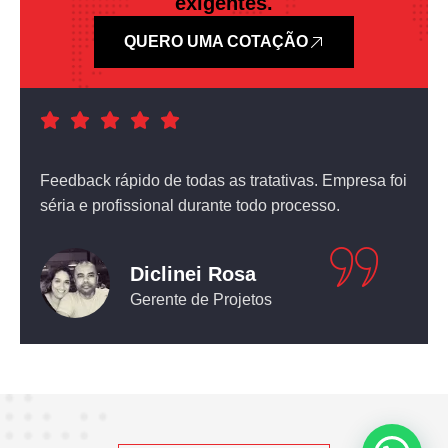
exigentes.
QUERO UMA COTAÇÃO
a foi
Atendimento nota dez! O equipamento que comprei
não deixou nada a desejar.
Leticia Pediconi
Engenheira Civil