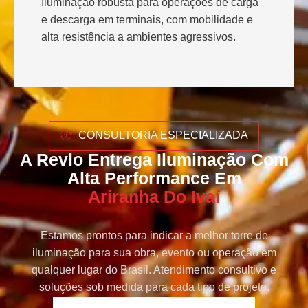
Iluminação robusta para operações de carga
e descarga em terminais, com mobilidade e
alta resistência a ambientes agressivos.
CONSULTORIA ESPECIALIZADA
A Revlo Entrega Iluminação Com
Alta Performance Em
Ariranha Do Ivaí
Estamos prontos para indicar a melhor torre de
iluminação para sua obra, evento ou operação em
qualquer lugar do Brasil. Atendimento consultivo e
soluções sob medida para cada tipo de projeto.