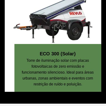
ECO 300 (Solar)
Torre de iluminação solar com placas
fotovoltaicas de zero emissão e
funcionamento silencioso. Ideal para áreas
urbanas, zonas ambientais e eventos com
restrição de ruído e poluição.