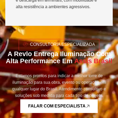
e descarga em terminais, com mobilidade e
alta resistência a ambientes agressivos.
CONSULTORIA ESPECIALIZADA
A Revlo Entrega Iluminação Com
Alta Performance Em
Assis Brasil
Estamos prontos para indicar a melhor torre de
iluminação para sua obra, evento ou operação em
qualquer lugar do Brasil. Atendimento consultivo e
soluções sob medida para cada tipo de projeto.
FALAR COM ESPECIALISTA