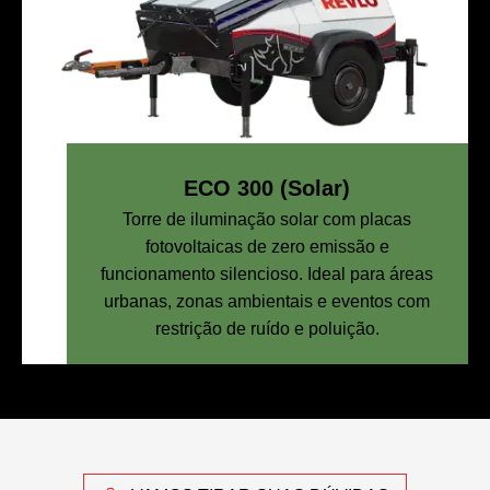
ECO 300 (Solar)
Torre de iluminação solar com placas
fotovoltaicas de zero emissão e
funcionamento silencioso. Ideal para áreas
urbanas, zonas ambientais e eventos com
restrição de ruído e poluição.