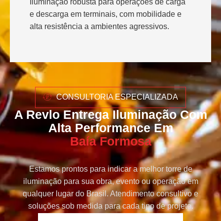
Iluminação robusta para operações de carga
e descarga em terminais, com mobilidade e
alta resistência a ambientes agressivos.
CONSULTORIA ESPECIALIZADA
A Revlo Entrega Iluminação Com
Alta Performance Em
Baía Formosa
Estamos prontos para indicar a melhor torre de
iluminação para sua obra, evento ou operação em
qualquer lugar do Brasil. Atendimento consultivo e
soluções sob medida para cada tipo de projeto.