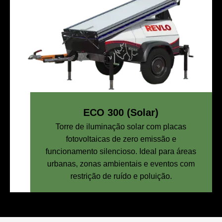
ECO 300 (Solar)
Torre de iluminação solar com placas
fotovoltaicas de zero emissão e
funcionamento silencioso. Ideal para áreas
urbanas, zonas ambientais e eventos com
restrição de ruído e poluição.