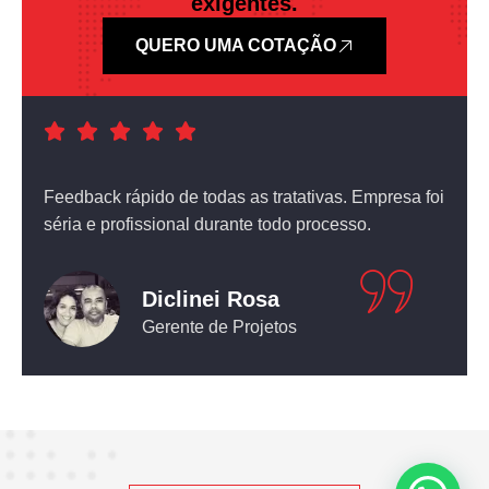
exigentes.
QUERO UMA COTAÇÃO
a foi
Atendimento nota dez! O equipamento que comprei
não deixou nada a desejar.
Leticia Pediconi
Engenheira Civil