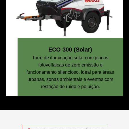
ECO 300 (Solar)
Torre de iluminação solar com placas
fotovoltaicas de zero emissão e
funcionamento silencioso. Ideal para áreas
urbanas, zonas ambientais e eventos com
restrição de ruído e poluição.