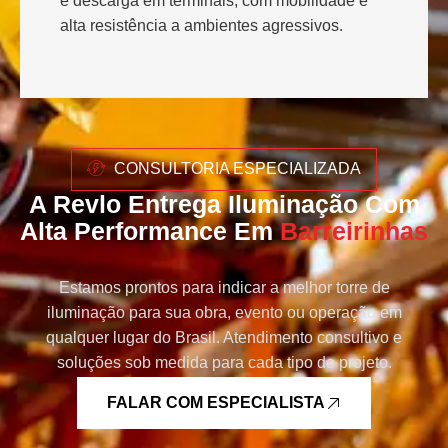
e descarga em terminais, com mobilidade e
alta resistência a ambientes agressivos.
CONSULTORIA ESPECIALIZADA
A Revlo Entrega Iluminação Com
Alta Performance Em
Barreirinhas
Estamos prontos para indicar a melhor torre de
iluminação para sua obra, evento ou operação em
qualquer lugar do Brasil. Atendimento consultivo e
soluções sob medida para cada tipo de projeto.
FALAR COM ESPECIALISTA