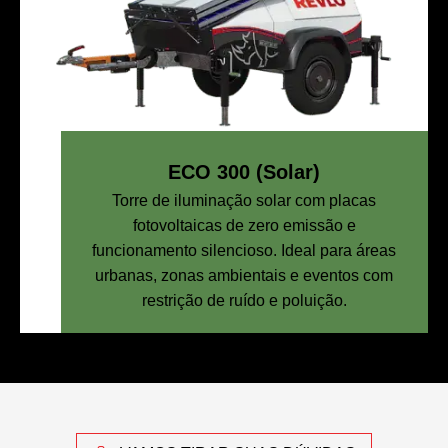
ECO 300 (Solar)
Torre de iluminação solar com placas
fotovoltaicas de zero emissão e
funcionamento silencioso. Ideal para áreas
urbanas, zonas ambientais e eventos com
restrição de ruído e poluição.