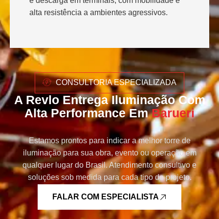
e descarga em terminais, com mobilidade e
alta resistência a ambientes agressivos.
CONSULTORIA ESPECIALIZADA
A Revlo Entrega Iluminação Com
Alta Performance Em
Barueri
Estamos prontos para indicar a melhor torre de
iluminação para sua obra, evento ou operação em
qualquer lugar do Brasil. Atendimento consultivo e
soluções sob medida para cada tipo de projeto.
FALAR COM ESPECIALISTA