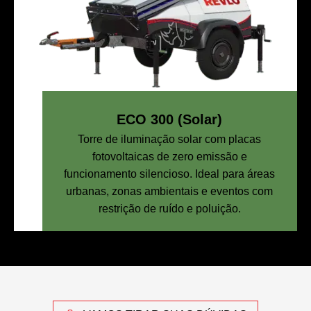
ECO 300 (Solar)
Torre de iluminação solar com placas
fotovoltaicas de zero emissão e
funcionamento silencioso. Ideal para áreas
urbanas, zonas ambientais e eventos com
restrição de ruído e poluição.