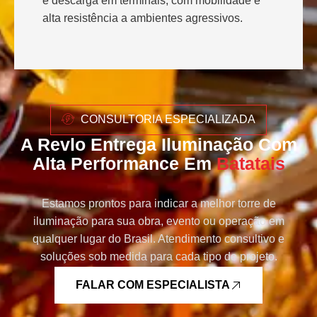
e descarga em terminais, com mobilidade e
alta resistência a ambientes agressivos.
CONSULTORIA ESPECIALIZADA
A Revlo Entrega Iluminação Com
Alta Performance Em
Batatais
Estamos prontos para indicar a melhor torre de
iluminação para sua obra, evento ou operação em
qualquer lugar do Brasil. Atendimento consultivo e
soluções sob medida para cada tipo de projeto.
FALAR COM ESPECIALISTA