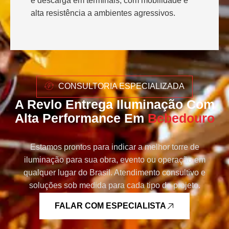
e descarga em terminais, com mobilidade e
alta resistência a ambientes agressivos.
CONSULTORIA ESPECIALIZADA
A Revlo Entrega Iluminação Com
Alta Performance Em
Bebedouro
Estamos prontos para indicar a melhor torre de
iluminação para sua obra, evento ou operação em
qualquer lugar do Brasil. Atendimento consultivo e
soluções sob medida para cada tipo de projeto.
FALAR COM ESPECIALISTA