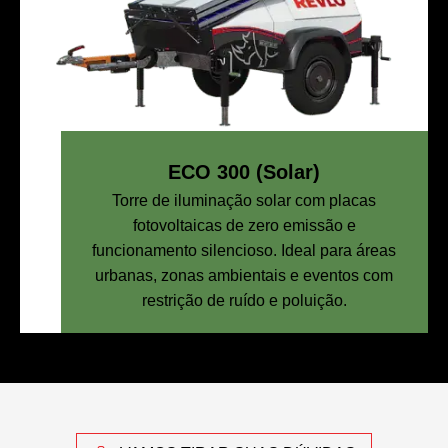
ECO 300 (Solar)
Torre de iluminação solar com placas
fotovoltaicas de zero emissão e
funcionamento silencioso. Ideal para áreas
urbanas, zonas ambientais e eventos com
restrição de ruído e poluição.