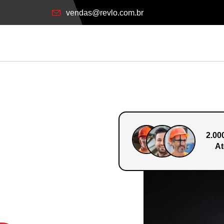
vendas@revlo.com.br
2.00
At
o Em