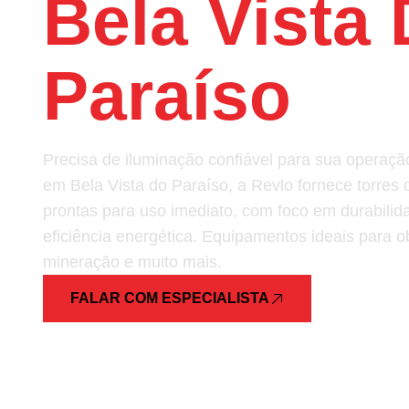
Bela Vista
Paraíso
Precisa de iluminação confiável para sua opera
em Bela Vista do Paraíso, a Revlo fornece torres 
prontas para uso imediato, com foco em durabilid
eficiência energética. Equipamentos ideais para ob
mineração e muito mais.
FALAR COM ESPECIALISTA