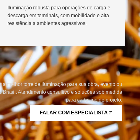
Iluminação robusta para operações de carga e
descarga em terminais, com mobilidade e alta
resistência a ambientes agressivos.
r a melhor torre de iluminação para sua obra, evento ou
 Brasil. Atendimento consultivo e soluções sob medida
para cada tipo de projeto.
FALAR COM ESPECIALISTA