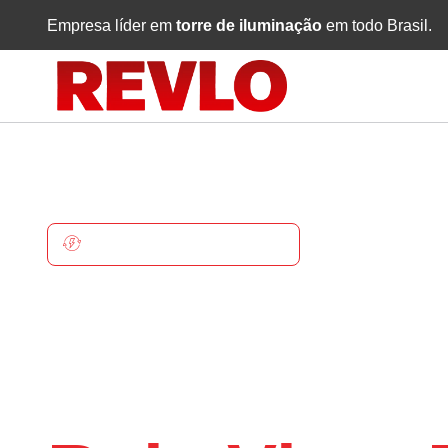
Empresa líder em
torre de iluminação
em todo Brasil.
BELA VISTA DO PARAÍSO
Torre De
Iluminaçã