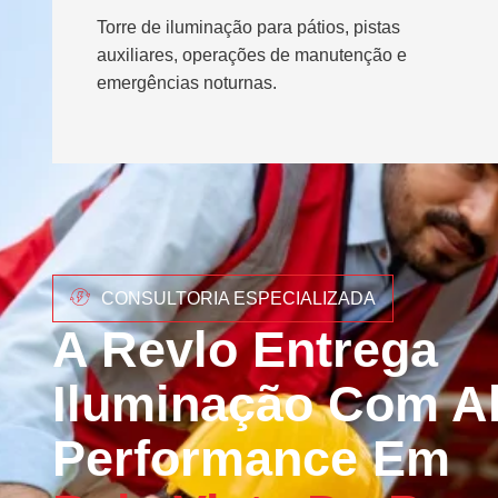
Torre de iluminação para pátios, pistas
auxiliares, operações de manutenção e
emergências noturnas.
CONSULTORIA ESPECIALIZADA
A Revlo Entrega
Iluminação Com Al
Performance Em