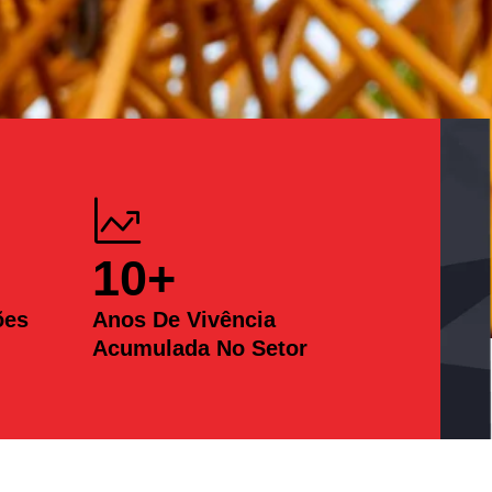
10
+
ões
Anos De Vivência
Acumulada No Setor