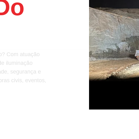
 Do
ção? Com atuação
de iluminação
ade, segurança e
ras civis, eventos,