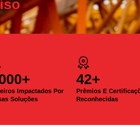
íso
.000
+
42
+
eiros Impactados Por
Prêmios E Certificaç
sas Soluções
Reconhecidas