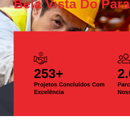
Bela Vista Do Para
253
+
2
Projetos Concluídos Com
Parc
Excelência
Nos