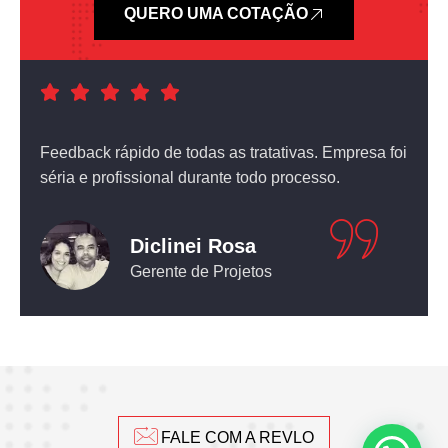
QUERO UMA COTAÇÃO
a foi
Atendimento nota dez! O equipamento que comprei
não deixou nada a desejar.
Leticia Pediconi
Engenheira Civil
FALE COM A REVLO