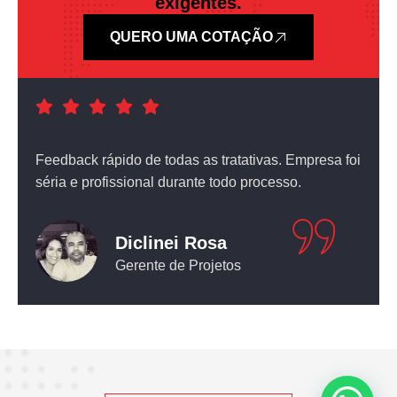
exigentes.
QUERO UMA COTAÇÃO
a foi
Atendimento nota dez! O equipamento que comprei
não deixou nada a desejar.
Leticia Pediconi
Engenheira Civil