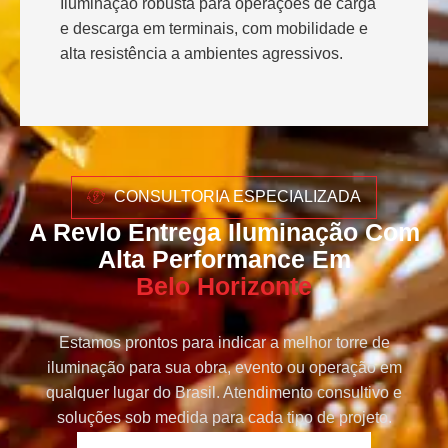
Iluminação robusta para operações de carga
e descarga em terminais, com mobilidade e
alta resistência a ambientes agressivos.
CONSULTORIA ESPECIALIZADA
A Revlo Entrega Iluminação Com
Alta Performance Em
Belo Horizonte
Estamos prontos para indicar a melhor torre de
iluminação para sua obra, evento ou operação em
qualquer lugar do Brasil. Atendimento consultivo e
soluções sob medida para cada tipo de projeto.