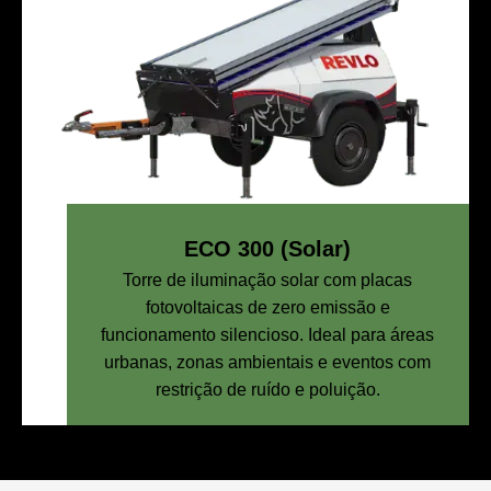
ECO 300 (Solar)
Torre de iluminação solar com placas
fotovoltaicas de zero emissão e
funcionamento silencioso. Ideal para áreas
urbanas, zonas ambientais e eventos com
restrição de ruído e poluição.