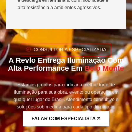
e descarga em terminais, com mobilidade e
alta resistência a ambientes agressivos.
CONSULTORIA ESPECIALIZADA
A Revlo Entrega Iluminação Com
Alta Performance Em
Belo Monte
Estamos prontos para indicar a melhor torre de
iluminação para sua obra, evento ou operação em
qualquer lugar do Brasil. Atendimento consultivo e
soluções sob medida para cada tipo de projeto.
FALAR COM ESPECIALISTA