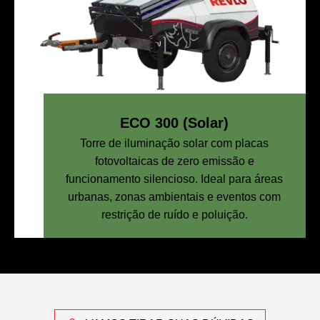
ECO 300 (Solar)
Torre de iluminação solar com placas
fotovoltaicas de zero emissão e
funcionamento silencioso. Ideal para áreas
urbanas, zonas ambientais e eventos com
restrição de ruído e poluição.