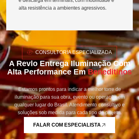
e descarga em terminais, com mobilidade e
alta resistência a ambientes agressivos.
CONSULTORIA ESPECIALIZADA
A Revlo Entrega Iluminação Com
Alta Performance Em
Beneditinos
Estamos prontos para indicar a melhor torre de
iluminação para sua obra, evento ou operação em
qualquer lugar do Brasil. Atendimento consultivo e
soluções sob medida para cada tipo de projeto.
FALAR COM ESPECIALISTA