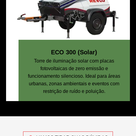
ECO 300 (Solar)
Torre de iluminação solar com placas
fotovoltaicas de zero emissão e
funcionamento silencioso. Ideal para áreas
urbanas, zonas ambientais e eventos com
restrição de ruído e poluição.