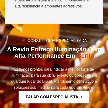
e descarga em terminais, com mobilidade e
alta resistência a ambientes agressivos.
CONSULTORIA ESPECIALIZADA
A Revlo Entrega Iluminação Com
Alta Performance Em
Berilo
Estamos prontos para indicar a melhor torre de
iluminação para sua obra, evento ou operação em
qualquer lugar do Brasil. Atendimento consultivo e
soluções sob medida para cada tipo de projeto.
FALAR COM ESPECIALISTA