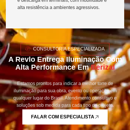
e descarga em terminais, com mobilidade e
alta resistência a ambientes agressivos.
CONSULTORIA ESPECIALIZADA
A Revlo Entrega Iluminação Com
Alta Performance Em
Berizal
Estamos prontos para indicar a melhor torre de
iluminação para sua obra, evento ou operação em
qualquer lugar do Brasil. Atendimento consultivo e
soluções sob medida para cada tipo de projeto.
FALAR COM ESPECIALISTA