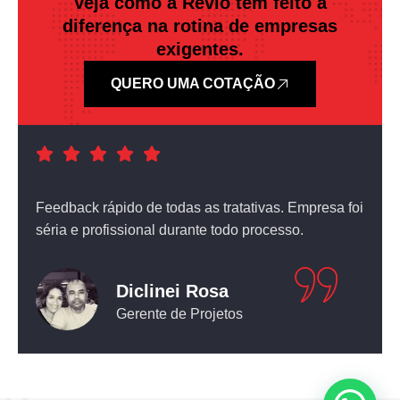
Veja como a Revlo tem feito a
diferença na rotina de empresas
exigentes.
QUERO UMA COTAÇÃO
a foi
Atendimento nota dez! O equipamento que comprei
não deixou nada a desejar.
Leticia Pediconi
Engenheira Civil