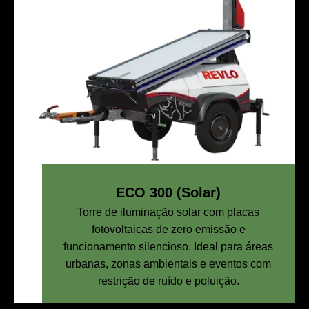
ECO 300 (Solar)
Torre de iluminação solar com placas
fotovoltaicas de zero emissão e
funcionamento silencioso. Ideal para áreas
urbanas, zonas ambientais e eventos com
restrição de ruído e poluição.