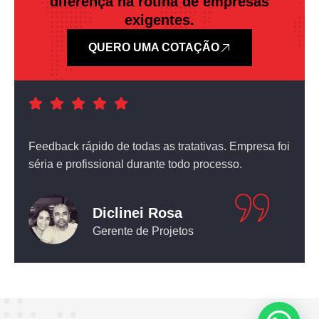
diferença na rotina de empresas
exigentes.
QUERO UMA COTAÇÃO
a foi
Atendimento nota dez! O equipamento que comprei
não deixou nada a desejar.
Leticia Pediconi
Engenheira Civil