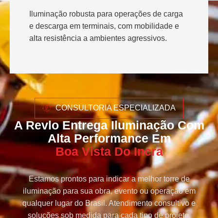
Iluminação robusta para operações de carga
e descarga em terminais, com mobilidade e
alta resistência a ambientes agressivos.
CONSULTORIA ESPECIALIZADA
A Revlo Entrega Iluminação Com
Alta Performance Em
Boa Vista Do Incra
Estamos prontos para indicar a melhor torre de
iluminação para sua obra, evento ou operação em
qualquer lugar do Brasil. Atendimento consultivo e
soluções sob medida para cada tipo de projeto.