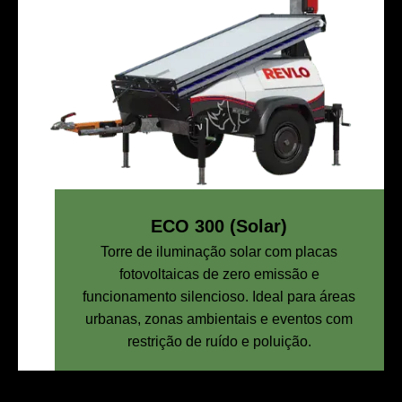
ECO 300 (Solar)
Torre de iluminação solar com placas
fotovoltaicas de zero emissão e
funcionamento silencioso. Ideal para áreas
urbanas, zonas ambientais e eventos com
restrição de ruído e poluição.