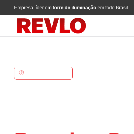
Empresa líder em
torre de iluminação
em todo Brasil.
BOCAINA DO SUL
Torre De
Iluminaçã