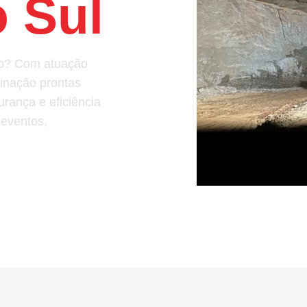
 Sul
ção? Com atuação
minação prontas
rança e eficiência
 eventos,