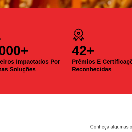
.000
+
42
+
eiros Impactados Por
Prêmios E Certificaç
sas Soluções
Reconhecidas
Conheça algumas op