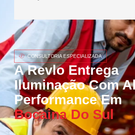
CONSULTORIA ESPECIALIZADA
A Revlo Entrega
Iluminação Com Al
Performance Em
Bocaina Do Sul