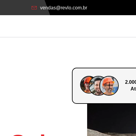
vendas@revlo.com.br
2.00
At
o Em