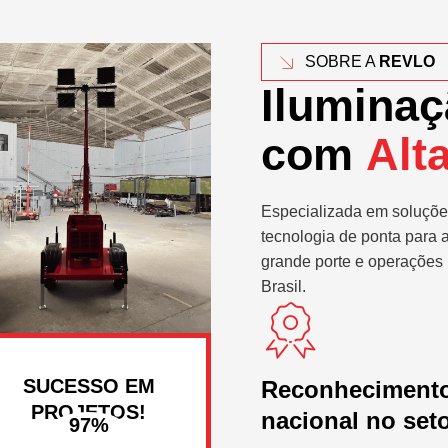
SOBRE A
REVLO
Iluminaç
com
Alt
Especializada em soluçõe
tecnologia de ponta para 
grande porte e operações 
Brasil.
SUCESSO EM
Reconheciment
PROJETOS!
nacional no set