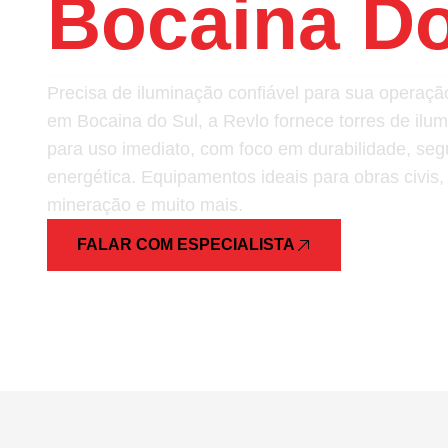
Bocaina Do
Precisa de iluminação confiável para sua opera
em Bocaina do Sul, a Revlo fornece torres de ilu
para uso imediato, com foco em durabilidade, segu
energética. Equipamentos ideais para obras civis,
mineração e muito mais.
FALAR COM ESPECIALISTA