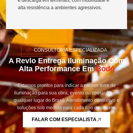
e descarga em terminais, com mobilidade e
alta resistência a ambientes agressivos.
CONSULTORIA ESPECIALIZADA
A Revlo Entrega Iluminação Com
Alta Performance Em
Bodó
Estamos prontos para indicar a melhor torre de
iluminação para sua obra, evento ou operação em
qualquer lugar do Brasil. Atendimento consultivo e
soluções sob medida para cada tipo de projeto.
FALAR COM ESPECIALISTA