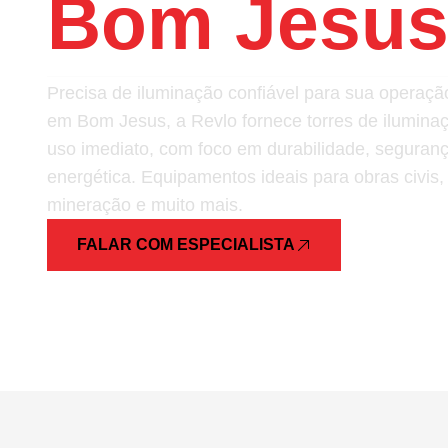
Bom Jesu
Precisa de iluminação confiável para sua opera
em Bom Jesus, a Revlo fornece torres de ilumina
uso imediato, com foco em durabilidade, segurança
energética. Equipamentos ideais para obras civis,
mineração e muito mais.
FALAR COM ESPECIALISTA