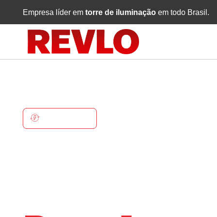
Empresa líder em
torre de iluminação
em todo Brasil.
BOM JESUS
Torre De
Iluminaçã