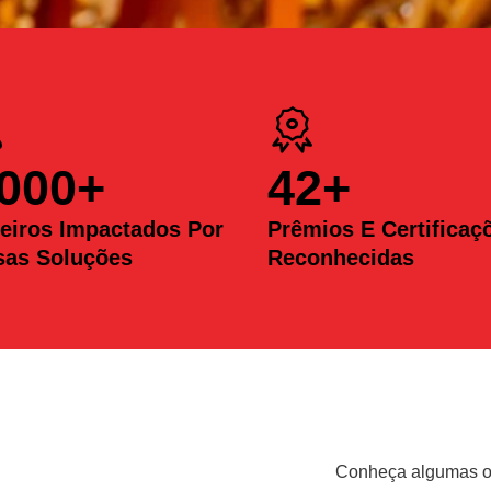
.000
+
42
+
eiros Impactados Por
Prêmios E Certificaç
sas Soluções
Reconhecidas
Conheça algumas op