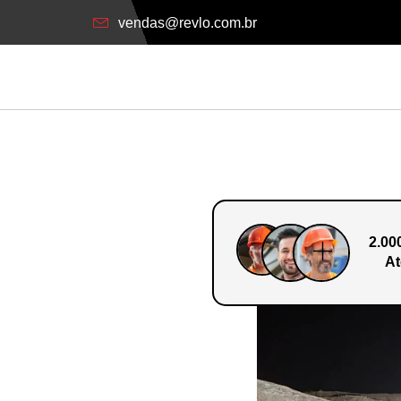
vendas@revlo.com.br
2.00
At
o Em