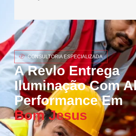
CONSULTORIA ESPECIALIZADA
A Revlo Entrega
Iluminação Com Al
Performance Em
Bom Jesus