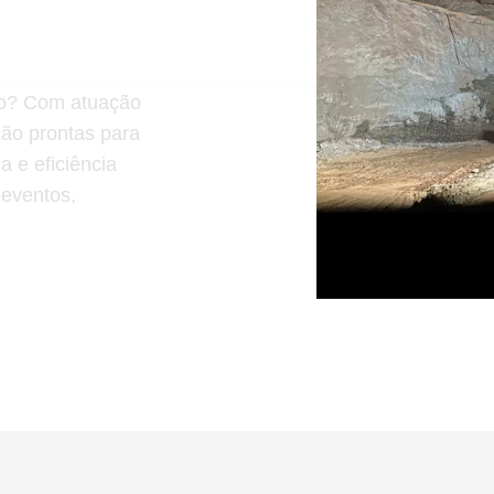
s
ção? Com atuação
ção prontas para
 e eficiência
 eventos,