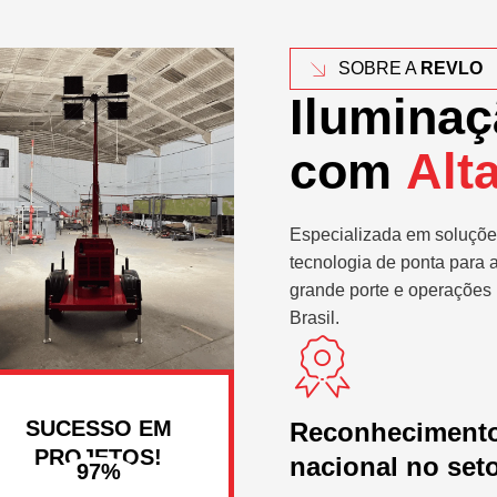
SOBRE A
REVLO
Iluminaç
com
Alt
Especializada em soluçõe
tecnologia de ponta para 
grande porte e operações 
Brasil.
SUCESSO EM
Reconheciment
PROJETOS!
nacional no set