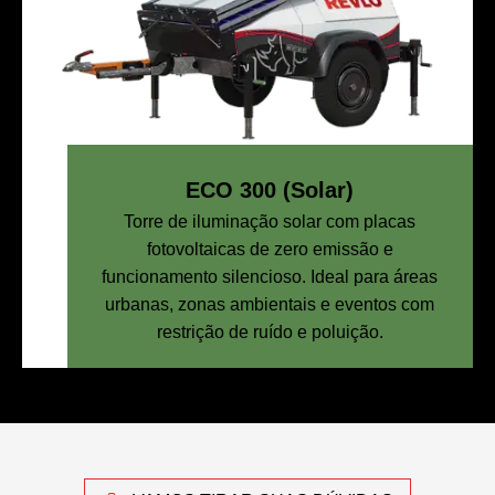
ECO 300 (Solar)
Torre de iluminação solar com placas
fotovoltaicas de zero emissão e
funcionamento silencioso. Ideal para áreas
urbanas, zonas ambientais e eventos com
restrição de ruído e poluição.