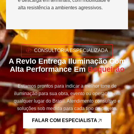
e descarga em terminais, com mobilidade e
alta resistência a ambientes agressivos.
CONSULTORIA ESPECIALIZADA
A Revlo Entrega Iluminação Com
Alta Performance Em
Boqueirão
Estamos prontos para indicar a melhor torre de
iluminação para sua obra, evento ou operação em
qualquer lugar do Brasil. Atendimento consultivo e
soluções sob medida para cada tipo de projeto.
FALAR COM ESPECIALISTA