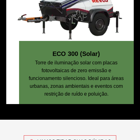
ECO 300 (Solar)
Torre de iluminação solar com placas
fotovoltaicas de zero emissão e
funcionamento silencioso. Ideal para áreas
urbanas, zonas ambientais e eventos com
restrição de ruído e poluição.