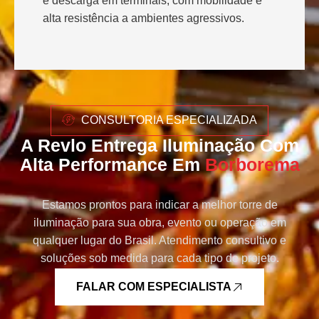
e descarga em terminais, com mobilidade e
alta resistência a ambientes agressivos.
CONSULTORIA ESPECIALIZADA
A Revlo Entrega Iluminação Com
Alta Performance Em
Borborema
Estamos prontos para indicar a melhor torre de
iluminação para sua obra, evento ou operação em
qualquer lugar do Brasil. Atendimento consultivo e
soluções sob medida para cada tipo de projeto.
FALAR COM ESPECIALISTA