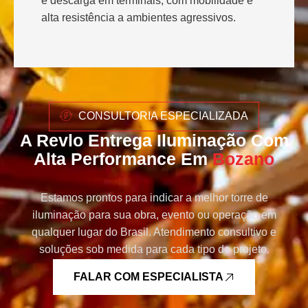
e descarga em terminais, com mobilidade e
alta resistência a ambientes agressivos.
CONSULTORIA ESPECIALIZADA
A Revlo Entrega Iluminação Com
Alta Performance Em
Bozano
Estamos prontos para indicar a melhor torre de
iluminação para sua obra, evento ou operação em
qualquer lugar do Brasil. Atendimento consultivo e
soluções sob medida para cada tipo de projeto.
FALAR COM ESPECIALISTA