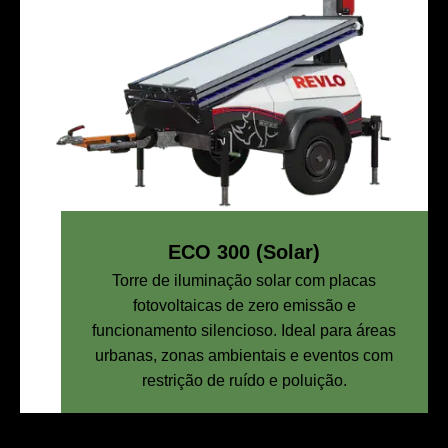
ECO 300 (Solar)
Torre de iluminação solar com placas
fotovoltaicas de zero emissão e
funcionamento silencioso. Ideal para áreas
urbanas, zonas ambientais e eventos com
restrição de ruído e poluição.