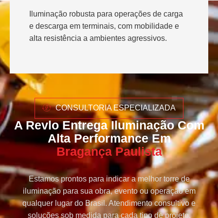
Iluminação robusta para operações de carga
e descarga em terminais, com mobilidade e
alta resistência a ambientes agressivos.
CONSULTORIA ESPECIALIZADA
A Revlo Entrega Iluminação Com
Alta Performance Em
Bragança Paulista
Estamos prontos para indicar a melhor torre de
iluminação para sua obra, evento ou operação em
qualquer lugar do Brasil. Atendimento consultivo e
soluções sob medida para cada tipo de projeto.