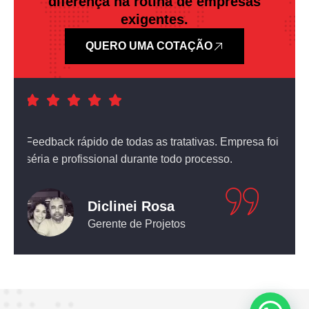
diferença na rotina de empresas
exigentes.
QUERO UMA COTAÇÃO
a foi
Atendimento nota dez! O equipamento que comprei
não deixou nada a desejar.
Leticia Pediconi
Engenheira Civil