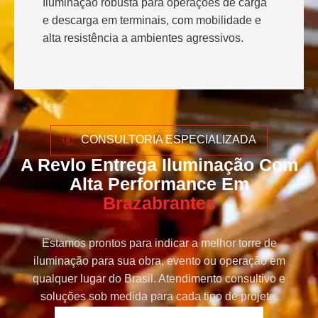
Iluminação robusta para operações de carga
e descarga em terminais, com mobilidade e
alta resistência a ambientes agressivos.
CONSULTORIA ESPECIALIZADA
A Revlo Entrega Iluminação Com
Alta Performance Em
Brazabrantes
Estamos prontos para indicar a melhor torre de
iluminação para sua obra, evento ou operação em
qualquer lugar do Brasil. Atendimento consultivo e
soluções sob medida para cada tipo de projeto.