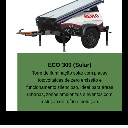
ECO 300 (Solar)
Torre de iluminação solar com placas
fotovoltaicas de zero emissão e
funcionamento silencioso. Ideal para áreas
urbanas, zonas ambientais e eventos com
restrição de ruído e poluição.