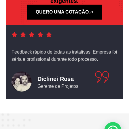
exigentes.
QUERO UMA COTAÇÃO
a foi
Atendimento nota dez! O equipamento que comprei
não deixou nada a desejar.
Leticia Pediconi
Engenheira Civil