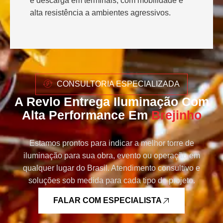
e descarga em terminais, com mobilidade e
alta resistência a ambientes agressivos.
CONSULTORIA ESPECIALIZADA
A Revlo Entrega Iluminação Com
Alta Performance Em
Brejinho
Estamos prontos para indicar a melhor torre de
iluminação para sua obra, evento ou operação em
qualquer lugar do Brasil. Atendimento consultivo e
soluções sob medida para cada tipo de projeto.
FALAR COM ESPECIALISTA