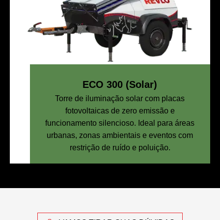
ECO 300 (Solar)
Torre de iluminação solar com placas
fotovoltaicas de zero emissão e
funcionamento silencioso. Ideal para áreas
urbanas, zonas ambientais e eventos com
restrição de ruído e poluição.