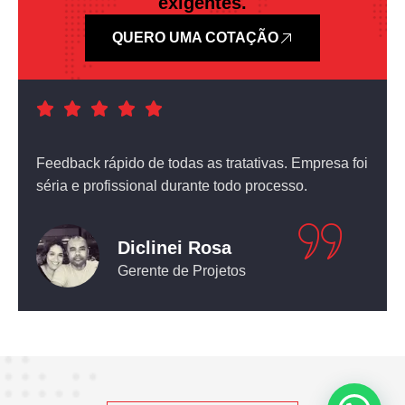
exigentes.
QUERO UMA COTAÇÃO
a foi
Atendimento nota dez! O equipamento que comprei
não deixou nada a desejar.
Leticia Pediconi
Engenheira Civil