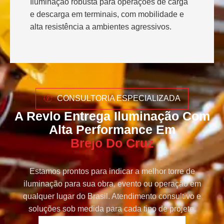
Iluminação robusta para operações de carga
e descarga em terminais, com mobilidade e
alta resistência a ambientes agressivos.
CONSULTORIA ESPECIALIZADA
A Revlo Entrega Iluminação Com
Alta Performance Em
Brejo Do Cruz
Estamos prontos para indicar a melhor torre de
iluminação para sua obra, evento ou operação em
qualquer lugar do Brasil. Atendimento consultivo e
soluções sob medida para cada tipo de projeto.