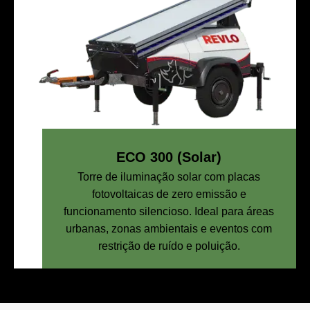
ECO 300 (Solar)
Torre de iluminação solar com placas
fotovoltaicas de zero emissão e
funcionamento silencioso. Ideal para áreas
urbanas, zonas ambientais e eventos com
restrição de ruído e poluição.