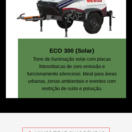
ECO 300 (Solar)
Torre de iluminação solar com placas
fotovoltaicas de zero emissão e
funcionamento silencioso. Ideal para áreas
urbanas, zonas ambientais e eventos com
restrição de ruído e poluição.