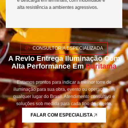
e descarga em terminais, com mobilidade e
alta resistência a ambientes agressivos.
CONSULTORIA ESPECIALIZADA
A Revlo Entrega Iluminação Com
Alta Performance Em
Buritama
Estamos prontos para indicar a melhor torre de
iluminação para sua obra, evento ou operação em
qualquer lugar do Brasil. Atendimento consultivo e
soluções sob medida para cada tipo de projeto.
FALAR COM ESPECIALISTA