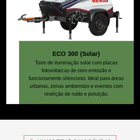
ECO 300 (Solar)
Torre de iluminação solar com placas
fotovoltaicas de zero emissão e
funcionamento silencioso. Ideal para áreas
urbanas, zonas ambientais e eventos com
restrição de ruído e poluição.