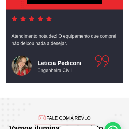
a foi
Atendimento nota dez! O equipamento que comprei
não deixou nada a desejar.
Leticia Pediconi
Engenheira Civil
FALE COM A REVLO
Vamos iluminar seu projeto com