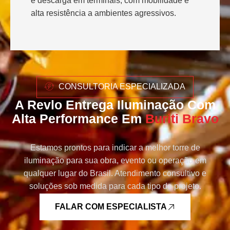
e descarga em terminais, com mobilidade e
alta resistência a ambientes agressivos.
CONSULTORIA ESPECIALIZADA
A Revlo Entrega Iluminação Com
Alta Performance Em
Buriti Bravo
Estamos prontos para indicar a melhor torre de
iluminação para sua obra, evento ou operação em
qualquer lugar do Brasil. Atendimento consultivo e
soluções sob medida para cada tipo de projeto.
FALAR COM ESPECIALISTA